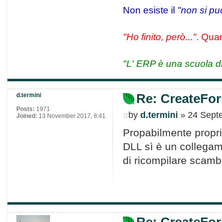
Non esiste il
"non si pu
"Ho finito, però..."
. Quan
"L' ERP è una scuola di
Re: CreateFor
d.termini
Posts:
1971
by
d.termini
» 24 Sept
Joined:
13 November 2017, 8:41
Propabilmente proprio
DLL sì è un collega
di ricompilare scamb
Re: CreateFor