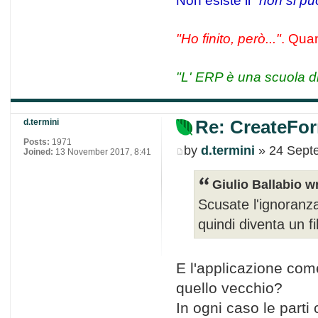
"Ho finito, però..."
. Quan
"L' ERP è una scuola di
Re: CreateFor
d.termini
Posts:
1971
by
d.termini
» 24 Sept
Joined:
13 November 2017, 8:41
Giulio Ballabio w
Scusate l'ignoranz
quindi diventa un f
E l'applicazione come
quello vecchio?
In ogni caso le parti