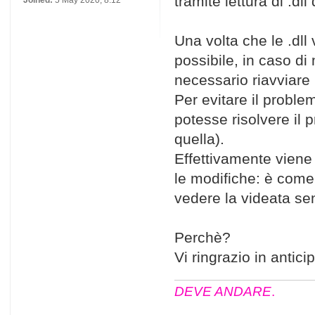
tramite lettura di .dl
Joined:
5 May 2020, 8:12
Una volta che le .dl
possibile, in caso di mo
necessario riavviare II
Per evitare il probl
potesse risolvere il 
quella).
Effettivamente viene 
le modifiche: è come
vedere la videata sen
Perchè?
Vi ringrazio in antici
DEVE ANDARE
.