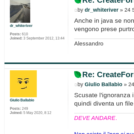
by
dr_whiteriver
» 24 
Anche in java se non 
dr_whiteriver
vengono prese purtro
Posts:
610
Joined:
3 September 2012, 13:44
Alessandro
Re: CreateFor
by
Giulio Ballabio
» 24
Scusate l'ignoranza 
Giulio Ballabio
quindi diventa un fil
Posts:
249
Joined:
5 May 2020, 8:12
DEVE ANDARE
.
Non esiste il
"non si pu