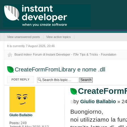
View unanswered posts
View active topics
It is currently 7 August 2026, 20:46
Board index
‹
Forum di Instant Developer - ITA
‹
Tips & Tricks - Foundation
CreateFormFromLibrary e nome .dll
Post a reply
CreateFormF
by
Giulio Ballabio
» 24
Buongiorno,
Giulio Ballabio
noi utilizziamo la f
Posts:
249