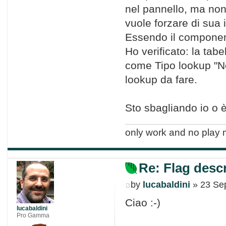
nel pannello, ma non
vuole forzare di sua i
Essendo il component
Ho verificato: la tab
come Tipo lookup "N
lookup da fare.
Sto sbagliando io o 
only work and no play 
Re: Flag descr
by
lucabaldini
» 23 Se
Ciao :-)
lucabaldini
Pro Gamma