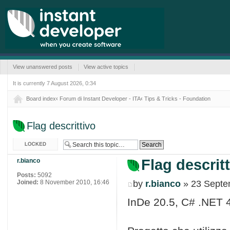
View unanswered posts
View active topics
It is currently 7 August 2026, 0:34
Board index
‹
Forum di Instant Developer - ITA
‹
Tips & Tricks - Foundation
Flag descrittivo
Topic locked
Flag descrit
r.bianco
Posts:
5092
Joined:
8 November 2010, 16:46
by
r.bianco
» 23 Septe
InDe 20.5, C# .NET 