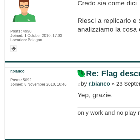
Credo sia come dici.
Riesci a replicarlo 
analizziamo la cosa 
Posts:
4990
Joined:
1 October 2010, 17:03
Location:
Bologna
Re: Flag descr
r.bianco
Posts:
5092
by
r.bianco
» 23 Septe
Joined:
8 November 2010, 16:46
Yep, grazie.
only work and no play 