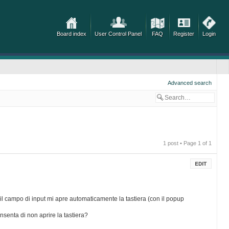
Board index
User Control Panel
FAQ
Register
Login
Advanced search
1 post • Page
1
of
1
l campo di input mi apre automaticamente la tastiera (con il popup
nsenta di non aprire la tastiera?