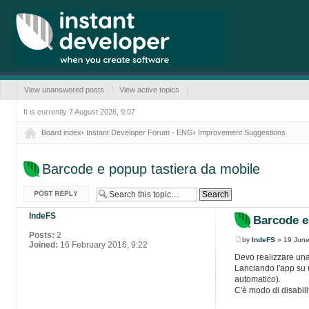
View unanswered posts
View active topics
It is currently 7 August 2026, 9:07
Board index
‹
Instant Developer Forum - ENG
‹
Improvement Suggestions
Barcode e popup tastiera da mobile
Post a reply
IndeFS
Barcode e
Posts:
2
by
IndeFS
» 19 June
Joined:
16 February 2016, 9:22
Devo realizzare una
Lanciando l'app su 
automatico).
C'è modo di disabili