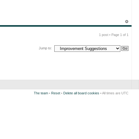
1 post • Page
1
of
1
Jump to:
The team
•
Reset
•
Delete all board cookies
• All times are UTC