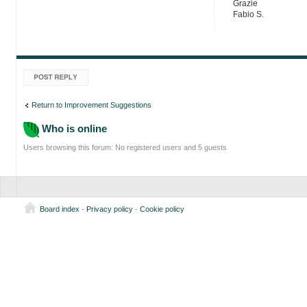
Grazie
Fabio S.
Post a reply
Return to Improvement Suggestions
Who is online
Users browsing this forum: No registered users and 5 guests
Board index
-
Privacy policy
-
Cookie policy