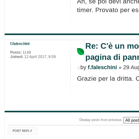
Ah, se poi devi anch
timer. Provato per e
Re: C'è un mo
f.faleschini
Posts:
1148
pagina di pann
Joined:
12 April 2017, 9:09
by
f.faleschini
» 29 Aug
Grazie per la dritta. 
Display posts from previous:
Post a reply