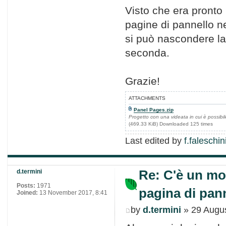
Visto che era pronto 
pagine di pannello n
si può nascondere la 
seconda.
Grazie!
ATTACHMENTS
Panel Pages.zip
Progetto con una videata in cui è possi
(469.33 KiB) Downloaded 125 times
Last edited by
f.faleschin
Re: C'è un mo
d.termini
Posts:
1971
pagina di pann
Joined:
13 November 2017, 8:41
by
d.termini
» 29 Augus