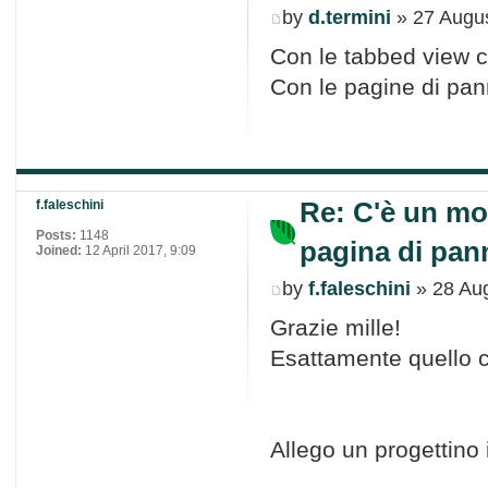
by
d.termini
» 27 Augus
Con le tabbed view c
Con le pagine di pa
Re: C'è un mo
f.faleschini
Posts:
1148
pagina di pann
Joined:
12 April 2017, 9:09
by
f.faleschini
» 28 Aug
Grazie mille!
Esattamente quello 
Allego un progettino 