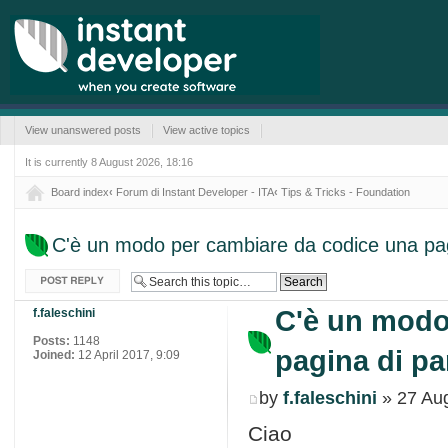
View unanswered posts
View active topics
It is currently 8 August 2026, 18:16
Board index
‹
Forum di Instant Developer - ITA
‹
Tips & Tricks - Foundation
C'è un modo per cambiare da codice una pag
Post a reply
C'è un modo
f.faleschini
Posts:
1148
pagina di p
Joined:
12 April 2017, 9:09
by
f.faleschini
» 27 Aug
Ciao