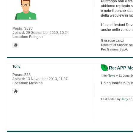
Purtroppo non è stato
abbiamo replicato 
è noto il perché si
della webview in mod
L'uso di Instant Dev
Posts:
3520
anche nelle version
Joined:
29 September 2010, 10:24
Location:
Bologna
Giuseppe Lanzi
Director of Support se
Pro Gamma S.p.A.
Tony
Re: APP Mob
Posts:
583
by
Tony
» 11 June 2
Joined:
13 November 2013, 11:37
Ho ripubblicato (pub
Location:
Messina
Last edited by
Tony
on 