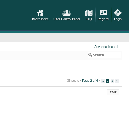
Board index
User Control Panel
FAQ
Register
Login
Advanced search
36 posts •
Page
2
of
4
•
1
2
3
4