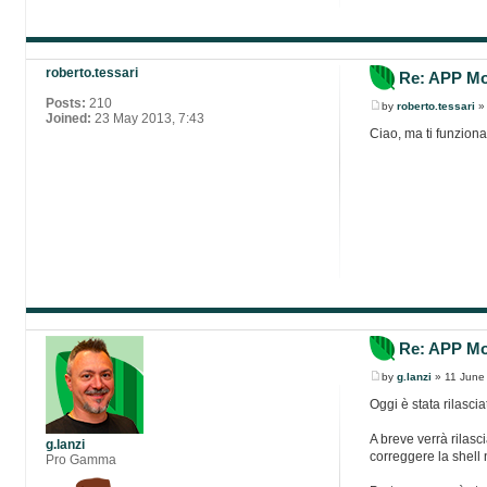
roberto.tessari
Re: APP Mob
Posts:
210
by
roberto.tessari
» 
Joined:
23 May 2013, 7:43
Ciao, ma ti funzion
Re: APP Mob
by
g.lanzi
» 11 June
Oggi è stata rilasci
A breve verrà rilas
g.lanzi
correggere la shell 
Pro Gamma