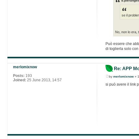
d.pierangel
se il proble
No, non lo era, 
Può essere che abbia
di toglierla solo c
merlomixnow
Re: APP Mob
Posts:
193
by
merlomixnow
» 1
Joined:
25 June 2013, 14:57
si può avere il link 