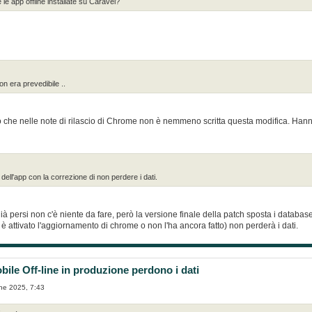
le app offline installate su Caravel?
on era prevedibile ..
o che nelle note di rilascio di Chrome non è nemmeno scritta questa modifica. Hanno
dell'app con la correzione di non perdere i dati.
 già persi non c'è niente da fare, però la versione finale della patch sposta i databa
i è attivato l'aggiornamento di chrome o non l'ha ancora fatto) non perderà i dati.
ile Off-line in produzione perdono i dati
ne 2025, 7:43