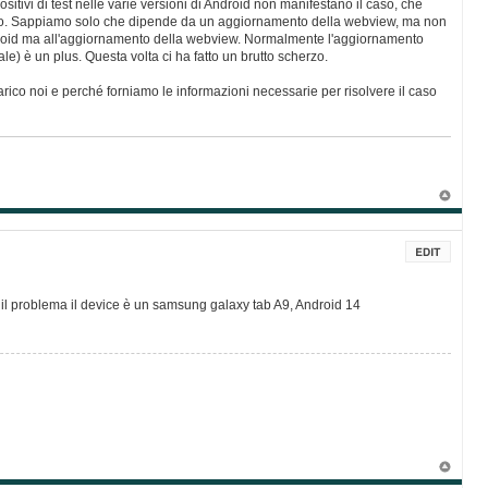
positivi di test nelle varie versioni di Android non manifestano il caso, che
nto. Sappiamo solo che dipende da un aggiornamento della webview, ma non
ndroid ma all'aggiornamento della webview. Normalmente l'aggiornamento
e) è un plus. Questa volta ci ha fatto un brutto scherzo.
arico noi e perché forniamo le informazioni necessarie per risolvere il caso
o il problema il device è un samsung galaxy tab A9, Android 14