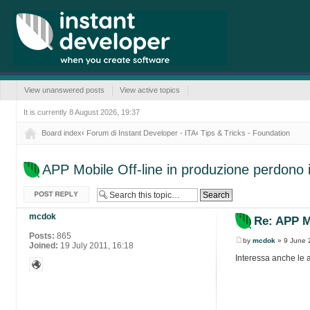
View unanswered posts
View active topics
It is currently 8 August 2026, 19:37
Board index
‹
Forum di Instant Developer - ITA
‹
Tips & Tricks - Foundation
APP Mobile Off-line in produzione perdono i
Post a reply
mcdok
Re: APP Mo
Posts:
865
by
mcdok
» 9 June 
Joined:
19 July 2011, 16:18
Interessa anche le a