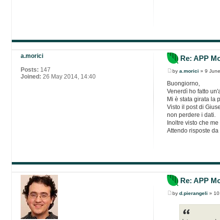
a.morici
Re: APP Mob
Posts:
147
by
a.morici
» 9 June
Joined:
26 May 2014, 14:40
Buongiorno,
Venerdì ho fatto un
Mi è stata girata l
Visto il post di Giu
non perdere i dati.
Inoltre visto che me
Attendo risposte d
Re: APP Mob
by
d.pierangeli
» 10