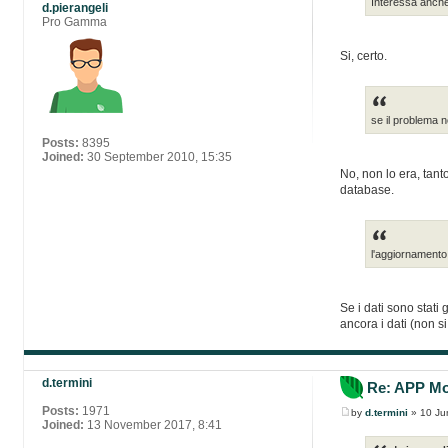
Interessa anche 
d.pierangeli
Pro Gamma
Si, certo.
se il problema n
Posts:
8395
Joined:
30 September 2010, 15:35
No, non lo era, tant
database.
l'aggiornamento 
Se i dati sono stati
ancora i dati (non s
d.termini
Re: APP Mob
Posts:
1971
by
d.termini
» 10 Ju
Joined:
13 November 2017, 8:41