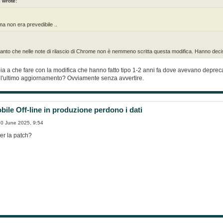
i wrote:
ma non era prevedibile ..
tanto che nelle note di rilascio di Chrome non è nemmeno scritta questa modifica. Hanno decis
 a che fare con la modifica che hanno fatto tipo 1-2 anni fa dove avevano deprecato
on l'ultimo aggiornamento? Ovviamente senza avvertire.
ile Off-line in produzione perdono i dati
0 June 2025, 9:54
per la patch?