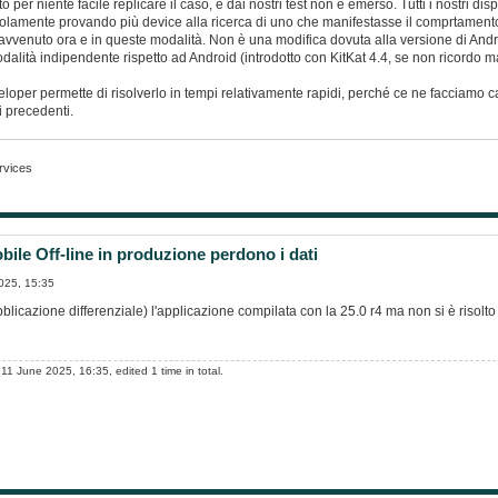
 per niente facile replicare il caso, e dai nostri test non è emerso. Tutti i nostri dis
solamente provando più device alla ricerca di uno che manifestasse il comprtame
a avvenuto ora e in queste modalità. Non è una modifica dovuta alla versione di A
alità indipendente rispetto ad Android (introdotto con KitKat 4.4, se non ricordo mal
eloper permette di risolverlo in tempi relativamente rapidi, perché ce ne facciamo c
i precedenti.
rvices
ile Off-line in produzione perdono i dati
025, 15:35
blicazione differenziale) l'applicazione compilata con la 25.0 r4 ma non si è risolt
11 June 2025, 16:35, edited 1 time in total.