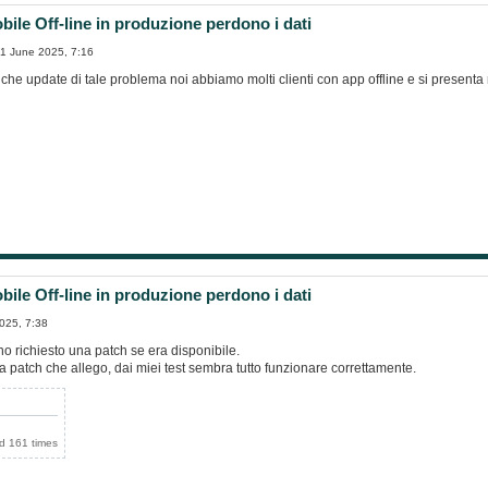
ile Off-line in produzione perdono i dati
1 June 2025, 7:16
he update di tale problema noi abbiamo molti clienti con app offline e si presenta r
ile Off-line in produzione perdono i dati
025, 7:38
o richiesto una patch se era disponibile.
 patch che allego, dai miei test sembra tutto funzionare correttamente.
d 161 times