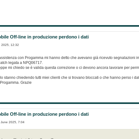
ile Off-line in produzione perdono i dati
 2025, 12:32
'assistenza con Progamma mi hanno detto che avevano già ricevuto segnalazioni in
a patch legata a NPQ06717.
seppe mi chiedo se è valida questa correzione o ci devono ancora lavorare per perme
 lo stanno chiedendo tutti miei clienti che si trovano bloccati o che hanno perso i da
a Progamma. Grazie
ile Off-line in produzione perdono i dati
 June 2025, 7:04