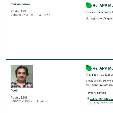
merlomixnow
Re: APP Mob
Posts:
193
by
merlomixnow
» 1
Joined:
25 June 2013, 14:57
Buongiorno c'è qualc
Re: APP Mob
by
f.celi
» 11 June 2
Tramite Assistenza h
Mi hanno inviato una
f.celi
ATTACHMENTS
Posts:
1208
patch-P001234.zip
Joined:
2 July 2013, 14:08
(11.5 KiB) Downloade