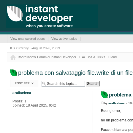
View unanswered posts
View active topics
It is currently 5 August 2026, 23:29
Board index
‹
Forum di Instant Developer - ITA
‹
Tips & Tricks - Cloud
problema con salvataggio file.write di un fil
Post a reply
arallaelena
problema c
Posts:
1
by
arallaelena
» 18 
Joined:
18 April 2025, 9:42
Buongiorno,
ho un problema con 
Faccio chiamata post