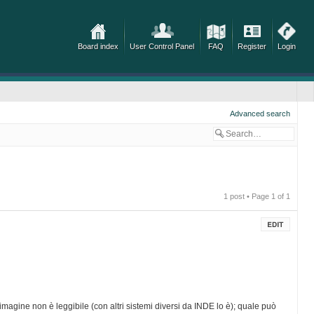
Board index
User Control Panel
FAQ
Register
Login
Advanced search
1 post • Page
1
of
1
'imagine non è leggibile (con altri sistemi diversi da INDE lo è); quale può