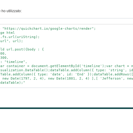
?
 ho utilizzato:
= "https://quickchart.io/google-charts/render";
ge html
.fs.url(uriString);
url", url);
d url.post({body : {
00,
300,
 "timeline",
container = document.getElementById('timeline');var chart = ne
isualization.DataTable();dataTable.addColumn({ type: 'string', i
aTable.addColumn({ type: 'date', id: 'End' });dataTable.addRows(
, new Date(1797, 2, 4), new Date(1801, 2, 4) ],[ 'Jefferson', ne
(dataTable);"
res", res);
.file("chart.png");
e();
(res.body);
();
ield f.getPublicUrl();
rlpng);