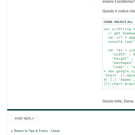
essere il problema
Questo il codice che
CODE:
SELECT ALL
var uriString 
// get homepa
var url = app
console.log("
var res = yiel
"width" : 6
"height" : 
"packages" :
"code" : "var 
= new google.v
'Start' });dat
4) ],[ 'Adams'
]]);chart.draw
} });
console.log("
Grazie mille, Elena
let f = app.fs
yield f.creat
yield f.write
Post a reply
yield f.close
let urlpng = y
console.log(u
Return to Tips & Tricks - Cloud