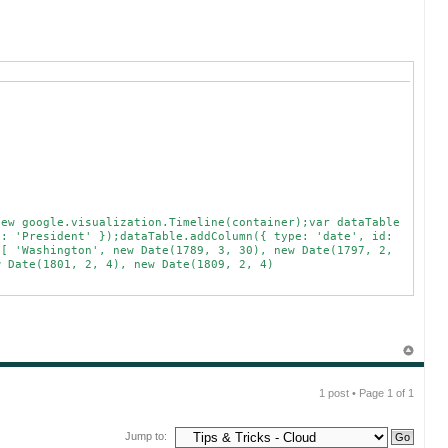
w google.visualization.Timeline(container);var dataTable
d: 'President' });dataTable.addColumn({ type: 'date', id:
[[ 'Washington', new Date(1789, 3, 30), new Date(1797, 2,
w Date(1801, 2, 4), new Date(1809, 2, 4)
1 post • Page
1
of
1
Jump to: