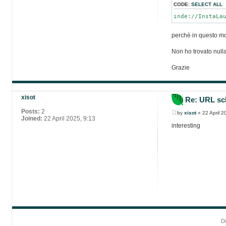
CODE:
SELECT ALL
inde://InstaLa
perchè in questo mo
Non ho trovato null
Grazie
xisot
Re: URL sc
Posts:
2
by
xisot
» 22 April 2
Joined:
22 April 2025, 9:13
interesting
D