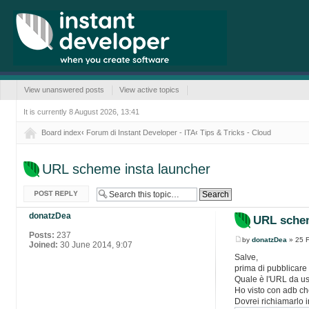
View unanswered posts
View active topics
It is currently 8 August 2026, 13:41
Board index
‹
Forum di Instant Developer - ITA
‹
Tips & Tricks - Cloud
URL scheme insta launcher
Post a reply
donatzDea
URL schem
Posts:
237
by
donatzDea
» 25 F
Joined:
30 June 2014, 9:07
Salve,
prima di pubblicare
Quale è l'URL da u
Ho visto con adb che
Dovrei richiamarlo 