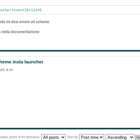
uncher?eventID=12345
do mi dice errore url scheme.
a nella documentazione.
heme insta launcher
025, 9:15
isplay posts from previous:
Sort by