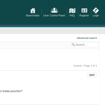
Board index
User Control Panel
FAQ
Register
Login
Advanced search
2 posts • Page
1
of
1
con InstaLauncher?