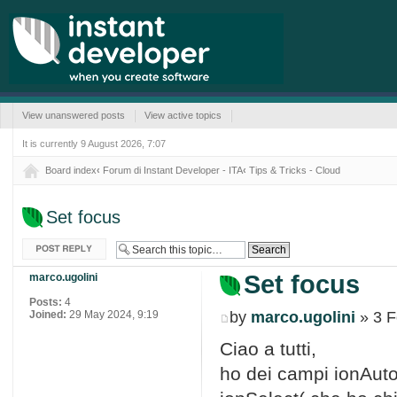
View unanswered posts
View active topics
It is currently 9 August 2026, 7:07
Board index
‹
Forum di Instant Developer - ITA
‹
Tips & Tricks - Cloud
Set focus
Post a reply
Set focus
marco.ugolini
Posts:
4
Joined:
29 May 2024, 9:19
by
marco.ugolini
» 3 F
Ciao a tutti,
ho dei campi ionAut