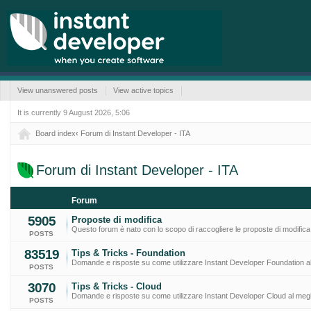
View unanswered posts
View active topics
It is currently 9 August 2026, 5:06
Board index
‹
Forum di Instant Developer - ITA
Forum di Instant Developer - ITA
Forum
5905
Proposte di modifica
Questo forum è nato con lo scopo di raccogliere le proposte di modifica
POSTS
83519
Tips & Tricks - Foundation
Domande e risposte su come utilizzare Instant Developer Foundation al
POSTS
3070
Tips & Tricks - Cloud
Domande e risposte su come utilizzare Instant Developer Cloud al megl
POSTS