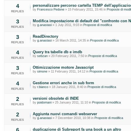
4
personalizzare percorso cartella TEMP dell'applicazio
by
Francesco Pedone
» 15 February 2011, 15:46 in
Proposte di modif
REPLIES
3
Modifica impostazione di default del "confronto con 
by
g.anastasi
» 1 July 2011, 9:03 in
Proposte di modifica
REPLIES
3
ReadDirectory
by
g.anastasi
» 16 March 2011, 14:35 in
Proposte di modifica
REPLIES
4
Query tra tabelle db e imdb
by
sebzan
» 20 February 2011, 7:50 in
Proposte di modifica
REPLIES
3
Ottimizzazione motore Javascript
by
simone
» 11 February 2011, 14:12 in
Proposte di modifica
REPLIES
4
Gestione errori anche in sub form
by
r.bianco
» 18 January 2011, 8:40 in
Proposte di modifica
REPLIES
2
versioni obsolete di INDE
by
poidomani
» 25 January 2011, 11:10 in
Proposte di modifica
REPLIES
2
Aggiunta nuovi comandi webserver
by
g.anastasi
» 7 December 2010, 10:38 in
Proposte di modifica
REPLIES
6
duplicazione di Subreport fa una book a un altro