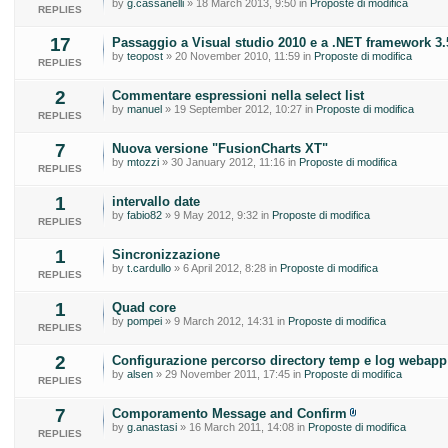
by
g.cassanelli
» 18 March 2013, 9:50 in
Proposte di modifica
REPLIES
17
Passaggio a Visual studio 2010 e a .NET framework 3.
by
teopost
» 20 November 2010, 11:59 in
Proposte di modifica
REPLIES
2
Commentare espressioni nella select list
by
manuel
» 19 September 2012, 10:27 in
Proposte di modifica
REPLIES
7
Nuova versione "FusionCharts XT"
by
mtozzi
» 30 January 2012, 11:16 in
Proposte di modifica
REPLIES
1
intervallo date
by
fabio82
» 9 May 2012, 9:32 in
Proposte di modifica
REPLIES
1
Sincronizzazione
by
t.cardullo
» 6 April 2012, 8:28 in
Proposte di modifica
REPLIES
1
Quad core
by
pompei
» 9 March 2012, 14:31 in
Proposte di modifica
REPLIES
2
Configurazione percorso directory temp e log webapp
by
alsen
» 29 November 2011, 17:45 in
Proposte di modifica
REPLIES
7
Comporamento Message and Confirm
by
g.anastasi
» 16 March 2011, 14:08 in
Proposte di modifica
REPLIES