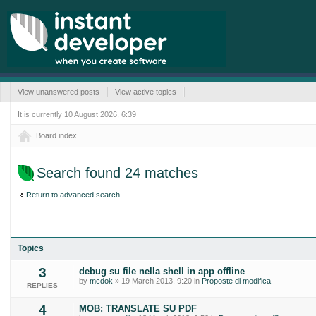
View unanswered posts
View active topics
It is currently 10 August 2026, 6:39
Board index
Search found 24 matches
Return to advanced search
Topics
3
debug su file nella shell in app offline
by
mcdok
» 19 March 2013, 9:20 in
Proposte di modifica
REPLIES
4
MOB: TRANSLATE SU PDF