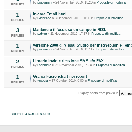
by
poidomani
» 24 November 2010, 15:20 in
Proposte di modifica
REPLIES
1
Inviare Email html
by
Giancarlo
» 3 December 2010, 10:30 in
Proposte di modifica
REPLIES
3
Mantenere il focus su un campo in RD3.
by
pablog
» 11 November 2010, 17:57 in
Proposte di modifica
REPLIES
1
versione 2008 di Visual Studio per InstWeb.sln e Temp
by
poidomani
» 24 November 2010, 15:11 in
Proposte di modifica
REPLIES
2
Libreria invio e ricezione SMS e/o FAX
by
l.panniello
» 23 November 2010, 14:20 in
Proposte di modifica
REPLIES
1
Grafici Fusionchart nei report
by
teopost
» 27 October 2010, 8:08 in
Proposte di modifica
REPLIES
Display posts from previous
Return to advanced search